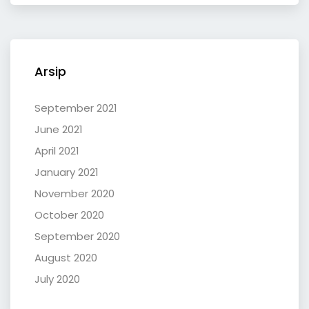
Arsip
September 2021
June 2021
April 2021
January 2021
November 2020
October 2020
September 2020
August 2020
July 2020