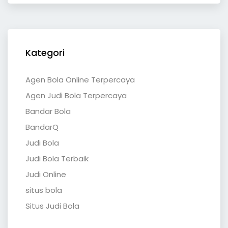
Kategori
Agen Bola Online Terpercaya
Agen Judi Bola Terpercaya
Bandar Bola
BandarQ
Judi Bola
Judi Bola Terbaik
Judi Online
situs bola
Situs Judi Bola