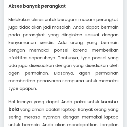
Akses banyak perangkat
Melakukan akses untuk beragam macam perangkat
juga tidak akan jadi masalah. Anda dapat bermain
pada perangkat yang diinginkan sesuai dengan
kenyamanan sendiri. Ada orang yang bermain
dengan memakai ponsel karena memberikan
efektifas sepenuhnya. Tentunya, type ponsel yang
ada juga disesuaikan dengan yang disediakan oleh
agen permainan. Biasanya, agen permainan
memberikan penawaran sempurna untuk memakai
type apapun.
Hal lainnya yang dapat Anda pakai untuk
bandar
bola
yang aman adalah laptop. Banyak orang yang
sering merasa nyaman dengan memakai laptop
untuk bermain. Anda akan mendapatkan tampilan