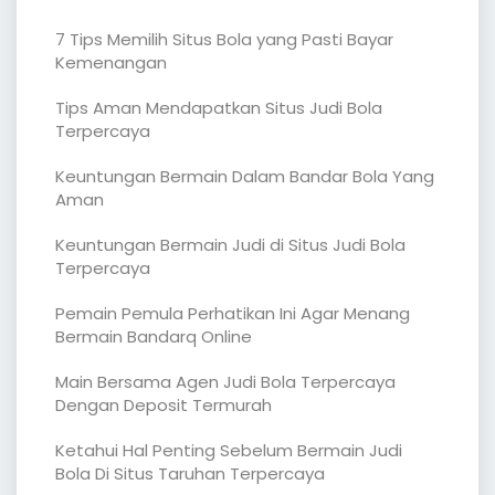
7 Tips Memilih Situs Bola yang Pasti Bayar
Kemenangan
Tips Aman Mendapatkan Situs Judi Bola
Terpercaya
Keuntungan Bermain Dalam Bandar Bola Yang
Aman
Keuntungan Bermain Judi di Situs Judi Bola
Terpercaya
Pemain Pemula Perhatikan Ini Agar Menang
Bermain Bandarq Online
Main Bersama Agen Judi Bola Terpercaya
Dengan Deposit Termurah
Ketahui Hal Penting Sebelum Bermain Judi
Bola Di Situs Taruhan Terpercaya