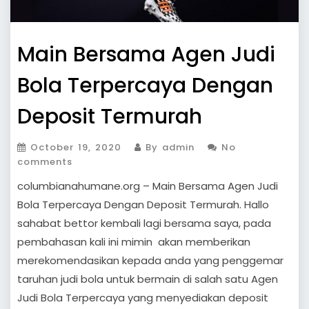
Main Bersama Agen Judi
Bola Terpercaya Dengan
Deposit Termurah
October 19, 2020
By admin
No
comments
columbianahumane.org – Main Bersama Agen Judi
Bola Terpercaya Dengan Deposit Termurah. Hallo
sahabat bettor kembali lagi bersama saya, pada
pembahasan kali ini mimin akan memberikan
merekomendasikan kepada anda yang penggemar
taruhan judi bola untuk bermain di salah satu Agen
Judi Bola Terpercaya yang menyediakan deposit