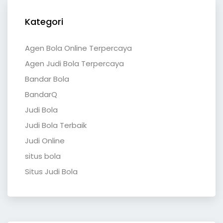
Kategori
Agen Bola Online Terpercaya
Agen Judi Bola Terpercaya
Bandar Bola
BandarQ
Judi Bola
Judi Bola Terbaik
Judi Online
situs bola
Situs Judi Bola