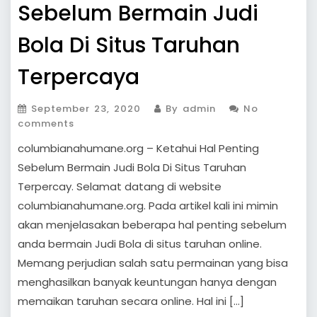
Sebelum Bermain Judi
Bola Di Situs Taruhan
Terpercaya
September 23, 2020
By admin
No
comments
columbianahumane.org – Ketahui Hal Penting
Sebelum Bermain Judi Bola Di Situs Taruhan
Terpercay. Selamat datang di website
columbianahumane.org. Pada artikel kali ini mimin
akan menjelasakan beberapa hal penting sebelum
anda bermain Judi Bola di situs taruhan online.
Memang perjudian salah satu permainan yang bisa
menghasilkan banyak keuntungan hanya dengan
memaikan taruhan secara online. Hal ini […]